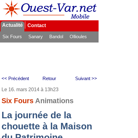
Actualité
Contact
Six Fours
Sanary
Bandol
Ollioules
La Seyne
<< Précédent
Retour
Suivant >>
Le 16. mars 2014 à 13h23
Six Fours
Animations
La journée de la
chouette à la Maison
du Patrimoine.