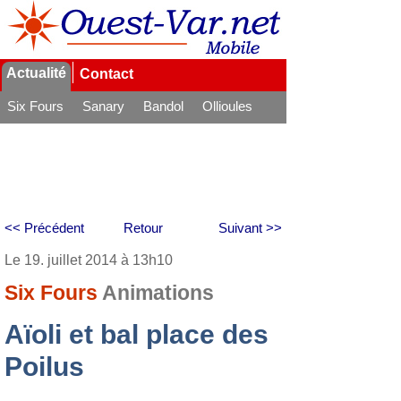
Actualité
Contact
Six Fours
Sanary
Bandol
Ollioules
La Seyne
<< Précédent
Retour
Suivant >>
Le 19. juillet 2014 à 13h10
Six Fours
Animations
Aïoli et bal place des
Poilus