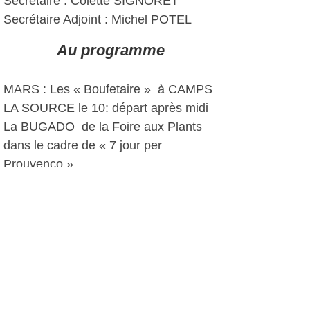
Secrétaire : Colette SIGNORET
Secrétaire Adjoint : Michel POTEL
Au programme
MARS : Les « Boufetaire » à CAMPS
LA SOURCE le 10: départ après midi
La BUGADO de la Foire aux Plants
dans le cadre de « 7 jour per
Prouvenço »
JUIN : Fête de Ste ANNE DU
CASTELLET
Fête de la Saint Pierre à
SANARY
JUILLET : Fête de la Saint Eloi au
BEAUSSET
AOUT : Pèlerinage de