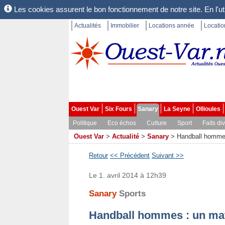
Les cookies assurent le bon fonctionnement de notre site. En l'uti
Actualités
Immobilier
Locations année
Locati
Ouest Var
Six Fours
Sanary
La Seyne
Ollioules
Politique
Eco échos
Culture
Sport
Faits di
Ouest Var
>
Actualité
>
Sanary
>
Handball hommes
Retour
<< Précédent
Suivant >>
Le 1. avril 2014 à 12h39
Sanary
Sports
Handball hommes : un mat