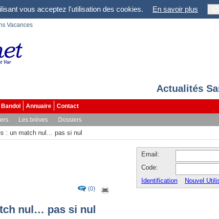
lisant vous acceptez l'utilisation des cookies.
En savoir plus
O
ons Vacances
Actualités S
Bandol
Annuaire
Contact
vers
Les brèves
Dossiers
 : un match nul… pas si nul
Email:
Code:
Identification
Nouvel Utili
(0)
ch nul… pas si nul