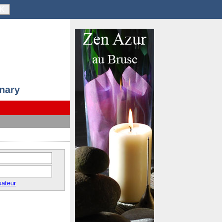
K
anary
sateur