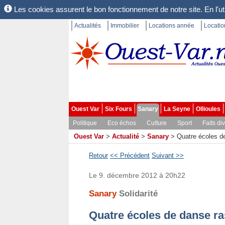
Les cookies assurent le bon fonctionnement de notre site. En l'uti
Actualités
Immobilier
Locations année
Locati
Ouest Var
Six Fours
Sanary
La Seyne
Ollioules
Politique
Eco échos
Culture
Sport
Faits di
Ouest Var
>
Actualité
>
Sanary
>
Quatre écoles d
Retour
<< Précédent
Suivant >>
Le 9. décembre 2012 à 20h22
Sanary
Solidarité
Quatre écoles de danse r