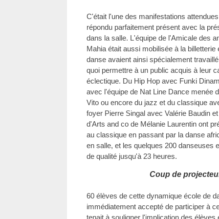
C'était l'une des manifestations attendues 
répondu parfaitement présent avec la pr
dans la salle. L'équipe de l'Amicale des 
Mahia était aussi mobilisée à la billetterie
danse avaient ainsi spécialement travaillé
quoi permettre à un public acquis à leur 
éclectique. Du Hip Hop avec Funki Dinamix
avec l'équipe de Nat Line Dance menée de
Vito ou encore du jazz et du classique a
foyer Pierre Singal avec Valérie Baudin et
d'Arts and co de Mélanie Laurentin ont pr
au classique en passant par la danse afr
en salle, et les quelques 200 danseuses e
de qualité jusqu'à 23 heures.
Coup de projecteu
60 élèves de cette dynamique école de d
immédiatement accepté de participer à ce
tenait à souligner l'implication des élèves 