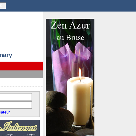
K
anary
sateur