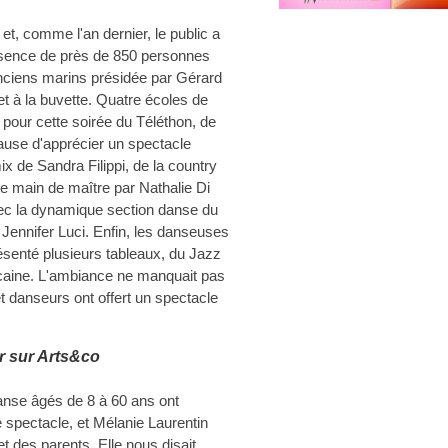
et, comme l'an dernier, le public a
ésence de près de 850 personnes
anciens marins présidée par Gérard
 et à la buvette. Quatre écoles de
 pour cette soirée du Téléthon, de
cause d'apprécier un spectacle
 de Sandra Filippi, de la country
 main de maître par Nathalie Di
vec la dynamique section danse du
 Jennifer Luci. Enfin, les danseuses
ésenté plusieurs tableaux, du Jazz
icaine. L'ambiance ne manquait pas
t danseurs ont offert un spectacle
r sur Arts&co
anse âgés de 8 à 60 ans ont
 spectacle, et Mélanie Laurentin
et des parents. Elle nous disait