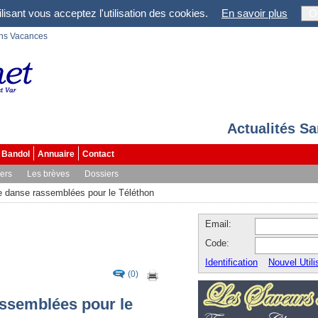
lisant vous acceptez l'utilisation des cookies.
En savoir plus
O
ons Vacances
Actualités S
Bandol
Annuaire
Contact
vers
Les brèves
Dossiers
e danse rassemblées pour le Téléthon
Email:
Code:
Identification
Nouvel Utili
(0)
assemblées pour le