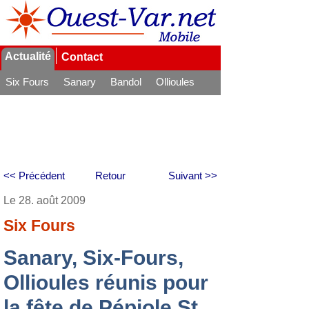
Actualité
Contact
Six Fours
Sanary
Bandol
Ollioules
La Seyne
<< Précédent
Retour
Suivant >>
Le 28. août 2009
Six Fours
Sanary, Six-Fours,
Ollioules réunis pour
la fête de Pépiole St