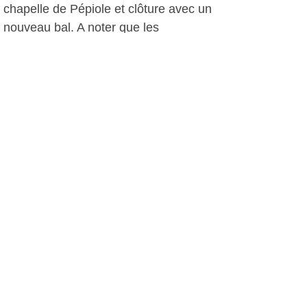
chapelle de Pépiole et clôture avec un
nouveau bal. A noter que les
animations débutent dès 10h du matin,
repas midi et soir, bref une fête en
continue. Pour les sceptiques,
n’oubliez pas que « ce territoire peuplé
d’irréductibles pépiolins résiste encore
et toujours, menant parfois la vie dure
aux chefs de village d’Ollioules,
Sanary et Six-Fours. Le pépiolin est
gai et chaleureux, prêt à faire la fête
sans compter... » Avis aux amateurs
de traditions et de bonne humeur.
Traste, le 28 août 2009