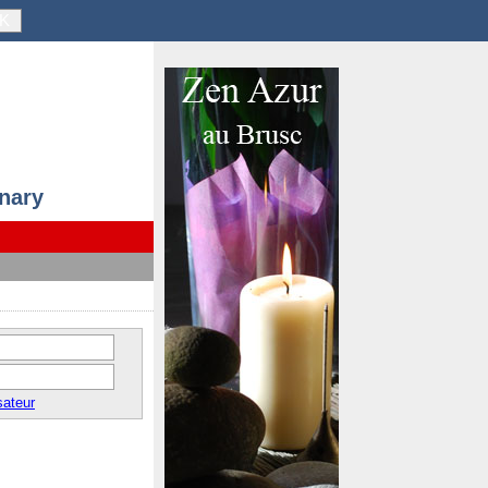
K
anary
sateur