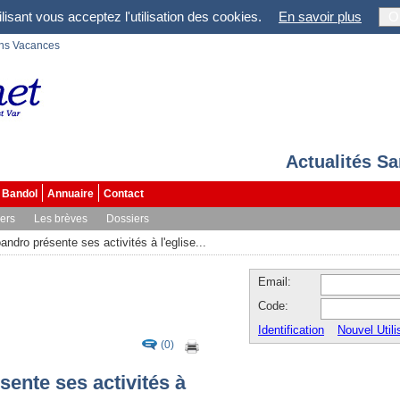
lisant vous acceptez l'utilisation des cookies.
En savoir plus
O
ons Vacances
Actualités S
Bandol
Annuaire
Contact
vers
Les brèves
Dossiers
ndro présente ses activités à l'eglise...
Email:
Code:
Identification
Nouvel Utili
(0)
ente ses activités à