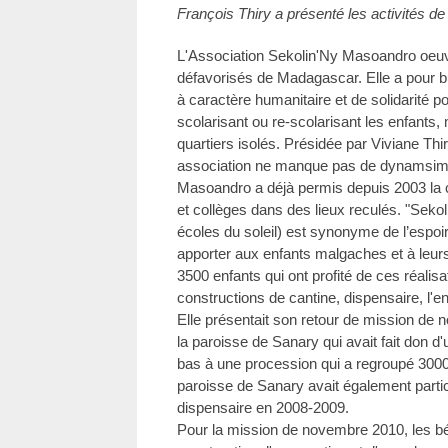
François Thiry a présenté les activités de
L'Association Sekolin'Ny Masoandro oeuvr
défavorisés de Madagascar. Elle a pour b
à caractère humanitaire et de solidarité p
scolarisant ou re-scolarisant les enfants,
quartiers isolés. Présidée par Viviane Thi
association ne manque pas de dynamsime
Masoandro a déjà permis depuis 2003 la c
et collèges dans des lieux reculés. "Seko
écoles du soleil) est synonyme de l’espoir
apporter aux enfants malgaches et à leur
3500 enfants qui ont profité de ces réalis
constructions de cantine, dispensaire, l'e
Elle présentait son retour de mission de 
la paroisse de Sanary qui avait fait don d'
bas à une procession qui a regroupé 3000 
paroisse de Sanary avait également partic
dispensaire en 2008-2009.
Pour la mission de novembre 2010, les bé