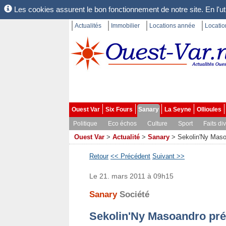
Les cookies assurent le bon fonctionnement de notre site. En l'uti
Actualités
Immobilier
Locations année
Locati
Ouest Var
Six Fours
Sanary
La Seyne
Ollioules
Politique
Eco échos
Culture
Sport
Faits di
Ouest Var
>
Actualité
>
Sanary
>
Sekolin'Ny Masoa
Retour
<< Précédent
Suivant >>
Le 21. mars 2011 à 09h15
Sanary
Société
Sekolin'Ny Masoandro prés