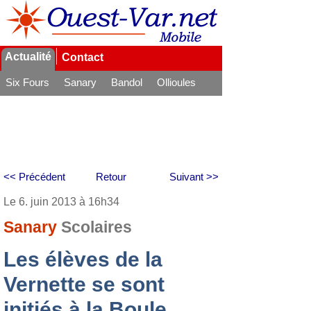
Actualité
Contact
Six Fours
Sanary
Bandol
Ollioules
La Seyne
<< Précédent
Retour
Suivant >>
Le 6. juin 2013 à 16h34
Sanary
Scolaires
Les élèves de la
Vernette se sont
initiés à la Boule