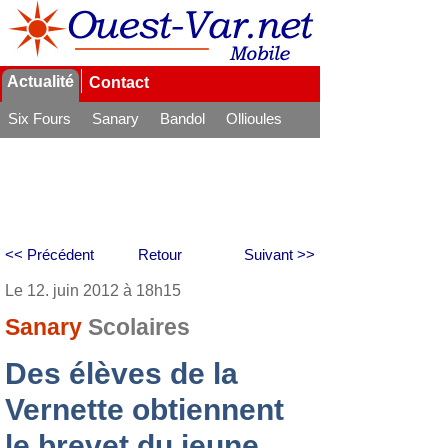
Actualité
Contact
Six Fours
Sanary
Bandol
Ollioules
La Seyne
<< Précédent
Retour
Suivant >>
Le 12. juin 2012 à 18h15
Sanary
Scolaires
Des élèves de la
Vernette obtiennent
le brevet du jeune