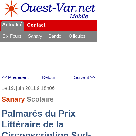
Actualité
Contact
Six Fours
Sanary
Bandol
Ollioules
La Seyne
<< Précédent
Retour
Suivant >>
Le 19. juin 2011 à 18h06
Sanary
Scolaire
Palmarès du Prix
Littéraire de la
Circonscription Sud-