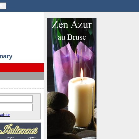
K
anary
sateur