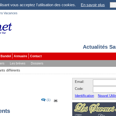
lisant vous acceptez l'utilisation des cookies.
En savoir plus
O
ons Vacances
Actualités S
Bandol
Annuaire
Contact
vers
Les brèves
Dossiers
ts différents
Email:
Code:
Identification
Nouvel Utili
(1)
ents