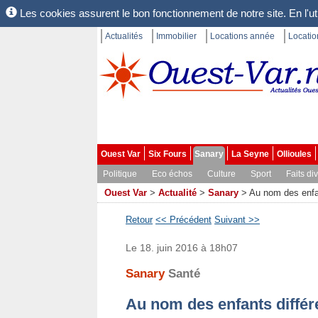
Les cookies assurent le bon fonctionnement de notre site. En l'uti
Actualités
Immobilier
Locations année
Locati
Ouest Var
Six Fours
Sanary
La Seyne
Ollioules
Politique
Eco échos
Culture
Sport
Faits di
Ouest Var
>
Actualité
>
Sanary
>
Au nom des enfan
Retour
<< Précédent
Suivant >>
Le 18. juin 2016 à 18h07
Sanary
Santé
Au nom des enfants différ