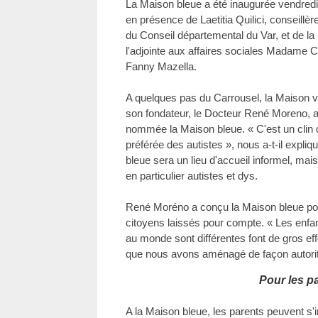
La Maison bleue a été inaugurée vendredi
en présence de Laetitia Quilici, conseillè
du Conseil départemental du Var, et de la 
l'adjointe aux affaires sociales Madame Can
Fanny Mazella.
A quelques pas du Carrousel, la Maison ve
son fondateur, le Docteur René Moreno, a 
nommée la Maison bleue. « C'est un clin d
préférée des autistes », nous a-t-il expli
bleue sera un lieu d'accueil informel, mais
en particulier autistes et dys.
René Moréno a conçu la Maison bleue po
citoyens laissés pour compte. « Les enfant
au monde sont différentes font de gros ef
que nous avons aménagé de façon autoritai
Pour les p
A la Maison bleue, les parents peuvent s'