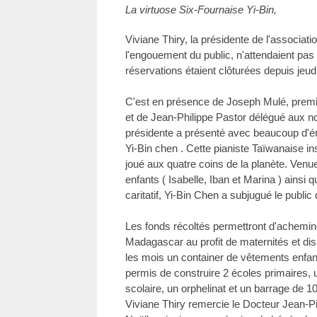
La virtuose Six-Fournaise Yi-Bin,
Viviane Thiry, la présidente de l'associat
l'engouement du public, n'attendaient pas
réservations étaient clôturées depuis jeudi
C'est en présence de Joseph Mulé, premier
et de Jean-Philippe Pastor délégué aux no
présidente a présenté avec beaucoup d'ém
Yi-Bin chen . Cette pianiste Taïwanaise i
joué aux quatre coins de la planète. Ven
enfants ( Isabelle, Iban et Marina ) ainsi
caritatif, Yi-Bin Chen a subjugué le public q
Les fonds récoltés permettront d'achemin
Madagascar au profit de maternités et dis
les mois un container de vêtements enfa
permis de construire 2 écoles primaires, 
scolaire, un orphelinat et un barrage de 1
Viviane Thiry remercie le Docteur Jean-