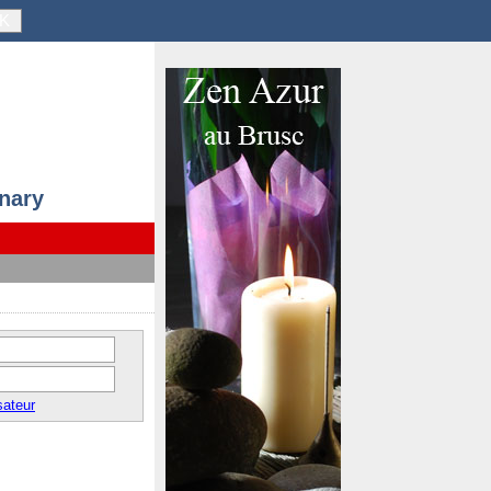
K
anary
sateur