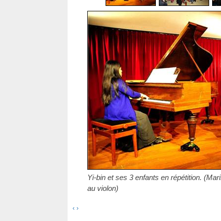
Yi-bin et ses 3 enfants en répétition. (Mari
au violon)
‹
›