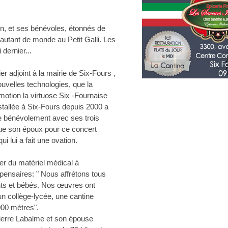
ion, et ses bénévoles, étonnés de
 autant de monde au Petit Galli. Les
 dernier...
 adjoint à la mairie de Six-Fours ,
uvelles technologies, que la
otion la virtuose Six -Fournaise
nstallée à Six-Fours depuis 2000 a
ue bénévolement avec ses trois
 que son époux pour ce concert
ui lui a fait une ovation.
er du matériel médical à
pensaires: " Nous affrétons tous
nts et bébés. Nos œuvres ont
un collège-lycée, une cantine
000 mètres".
Pierre Labalme et son épouse