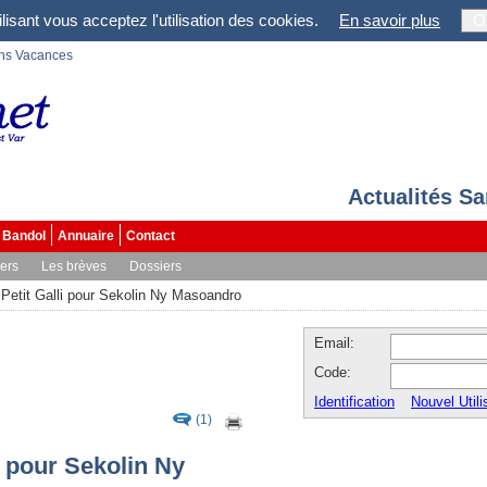
lisant vous acceptez l'utilisation des cookies.
En savoir plus
O
ons Vacances
Actualités S
Bandol
Annuaire
Contact
vers
Les brèves
Dossiers
Petit Galli pour Sekolin Ny Masoandro
Email:
Code:
Identification
Nouvel Utili
(1)
i pour Sekolin Ny