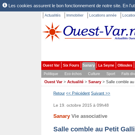
Les cookies assurent le bon fonctionnement de notre site. En l'uti
Actualités
Immobilier
Locations année
Locati
Ouest Var
Six Fours
Sanary
La Seyne
Ollioules
Politique
Eco échos
Culture
Sport
Faits di
Ouest Var
>
Actualité
>
Sanary
>
Salle comble au 
Retour
<< Précédent
Suivant >>
Le 19. octobre 2015 à 09h48
Sanary
Vie associative
Salle comble au Petit Gall