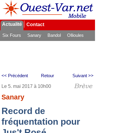
Actualité
Contact
Six Fours
Sanary
Bandol
Ollioules
La Seyne
<< Précédent
Retour
Suivant >>
Le 5. mai 2017 à 10h00
Sanary
Record de
fréquentation pour
Jus't Rosé