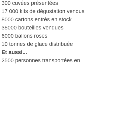
300 cuvées présentées
17 000 kits de dégustation vendus
8000 cartons entrés en stock
35000 bouteilles vendues
6000 ballons roses
10 tonnes de glace distribuée
Et aussi...
2500 personnes transportées en
navettes
2000 ont bénéficié des balades en mer
en pointus
1000 photos partagées sur Instagram
Chantal Campana, le 05 mai 2017