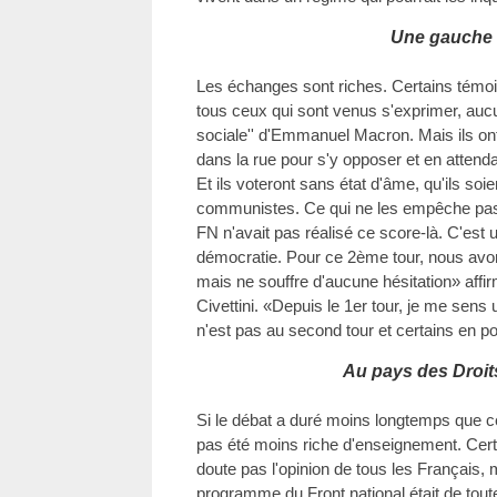
Une gauche 
Les échanges sont riches. Certains témoi
tous ceux qui sont venus s'exprimer, aucun 
sociale'' d'Emmanuel Macron. Mais ils ont
dans la rue pour s'y opposer et en attenda
Et ils voteront sans état d'âme, qu'ils s
communistes. Ce qui ne les empêche pas d
FN n'avait pas réalisé ce score-là. C'est
démocratie. Pour ce 2ème tour, nous avons
mais ne souffre d'aucune hésitation» affir
Civettini. «Depuis le 1er tour, je me sens
n'est pas au second tour et certains en por
Au pays des Droit
Si le débat a duré moins longtemps que ce
pas été moins riche d'enseignement. Cert
doute pas l'opinion de tous les Français, m
programme du Front national était de tout