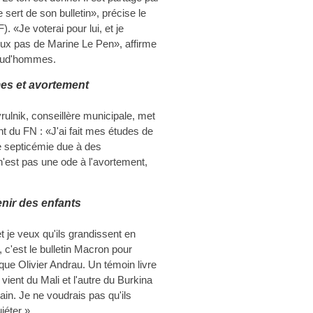
sert de son bulletin», précise le
. «Je voterai pour lui, et je
eux pas de Marine Le Pen», affirme
Prud'hommes.
es et avortement
rulnik, conseillère municipale, met
nt du FN : «J'ai fait mes études de
e septicémie due à des
'est pas une ode à l'avortement,
enir des enfants
et je veux qu'ils grandissent en
 c'est le bulletin Macron pour
ique Olivier Andrau. Un témoin livre
vient du Mali et l'autre du Burkina
ain. Je ne voudrais pas qu'ils
iéter ».