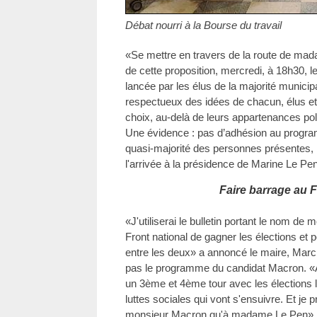
Débat nourri à la Bourse du travail
«Se mettre en travers de la route de mada
de cette proposition, mercredi, à 18h30, le
lancée par les élus de la majorité munici
respectueux des idées de chacun, élus et
choix, au-delà de leurs appartenances pol
Une évidence : pas d’adhésion au prog
quasi-majorité des personnes présentes,
l'arrivée à la présidence de Marine Le Pen
Faire barrage au F
«J'utiliserai le bulletin portant le nom d
Front national de gagner les élections et po
entre les deux» a annoncé le maire, Marc V
pas le programme du candidat Macron. «
un 3ème et 4ème tour avec les élections l
luttes sociales qui vont s'ensuivre. Et je p
monsieur Macron qu'à madame Le Pen». Le