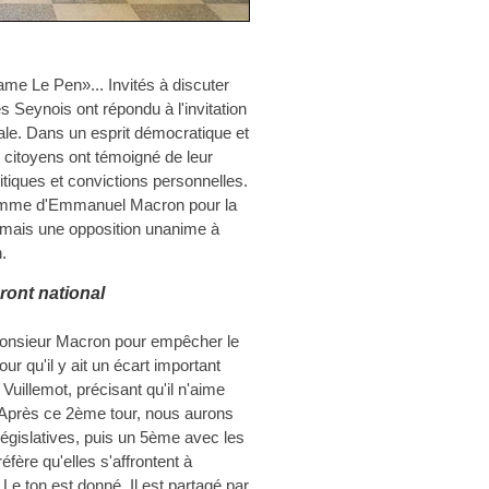
me Le Pen»... Invités à discuter
s Seynois ont répondu à l'invitation
pale. Dans un esprit démocratique et
 citoyens ont témoigné de leur
itiques et convictions personnelles.
ramme d'Emmanuel Macron pour la
 mais une opposition unanime à
.
ront national
e monsieur Macron pour empêcher le
ur qu'il y ait un écart important
uillemot, précisant qu'il n'aime
Après ce 2ème tour, nous aurons
égislatives, puis un 5ème avec les
réfère qu'elles s'affrontent à
 ton est donné. Il est partagé par