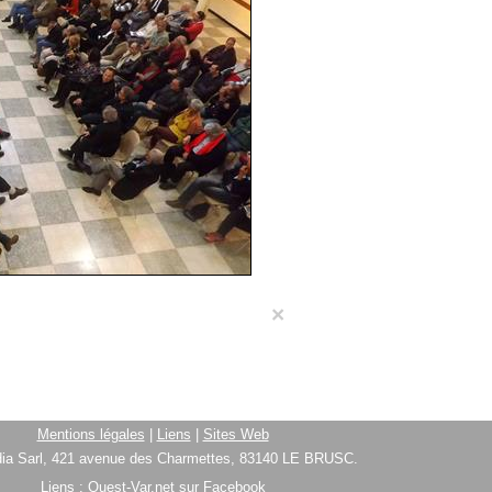
×
Mentions légales
|
Liens
|
Sites Web
ia Sarl, 421 avenue des Charmettes, 83140 LE BRUSC.
Liens :
Ouest-Var.net sur Facebook