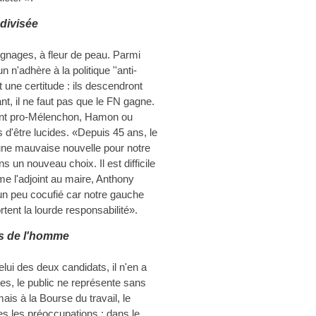
divisée
gnages, à fleur de peau. Parmi
n'adhère à la politique ''anti-
 une certitude : ils descendront
nt, il ne faut pas que le FN gagne.
oient pro-Mélenchon, Hamon ou
'être lucides. «Depuis 45 ans, le
 une mauvaise nouvelle pour notre
 un nouveau choix. Il est difficile
me l'adjoint au maire, Anthony
 un peu cocufié car notre gauche
tent la lourde responsabilité».
s de l'homme
lui des deux candidats, il n'en a
es, le public ne représente sans
ais à la Bourse du travail, le
es les préoccupations : dans le