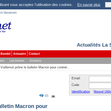
lisant vous acceptez l'utilisation des cookies.
En savoir plus
O
ons Vacances
Actualités La
Bandol
Annuaire
Contact
vers
Les brèves
Dossiers
Vuillemot prône le bulletin Macron pour contrer...
Email:
Code:
Identification
Nouvel Utili
(0)
ulletin Macron pour