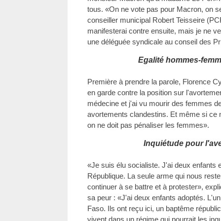
tous. «On ne vote pas pour Macron, on se 
conseiller municipal Robert Teisseire (PCF)
manifesterai contre ensuite, mais je ne v
une déléguée syndicale au conseil des 
Egalité hommes-femm
Première à prendre la parole, Florence Cy
en garde contre la position sur l'avorteme
médecine et j'ai vu mourir des femmes d
avortements clandestins. Et même si ce n
on ne doit pas pénaliser les femmes».
Inquiétude pour l'av
«Je suis élu socialiste. J'ai deux enfants 
République. La seule arme qui nous reste,
continuer à se battre et à protester», expl
sa peur : «J'ai deux enfants adoptés. L'un 
Faso. Ils ont reçu ici, un baptême républic
vivent dans un régime qui pourrait les inqu