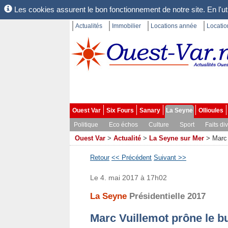
Les cookies assurent le bon fonctionnement de notre site. En l'uti
Actualités
Immobilier
Locations année
Locati
Ouest Var
Six Fours
Sanary
La Seyne
Ollioules
Politique
Eco échos
Culture
Sport
Faits di
Ouest Var
>
Actualité
>
La Seyne sur Mer
>
Marc 
Retour
<< Précédent
Suivant >>
Le 4. mai 2017 à 17h02
La Seyne
Présidentielle 2017
Marc Vuillemot prône le b