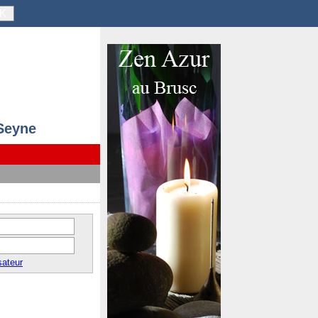
K
 Seyne
sateur