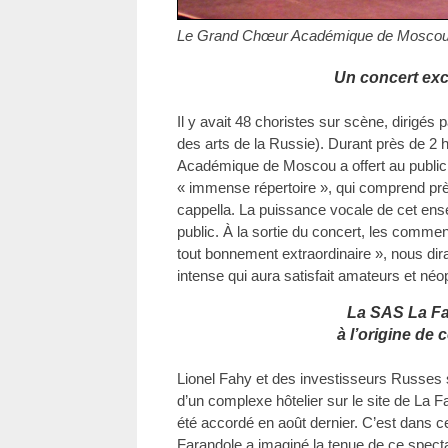
Le Grand Chœur Académique de Moscou a
Un concert exc
Il y avait 48 choristes sur scène, dirigés
des arts de la Russie). Durant près de 2
Académique de Moscou a offert au public 
« immense répertoire », qui comprend prè
cappella. La puissance vocale de cet ense
public. À la sortie du concert, les comment
tout bonnement extraordinaire », nous di
intense qui aura satisfait amateurs et néo
La SAS La F
à l’origine de 
Lionel Fahy et des investisseurs Russes s
d’un complexe hôtelier sur le site de La F
été accordé en août dernier. C’est dans 
Farandole a imaginé la tenue de ce specta