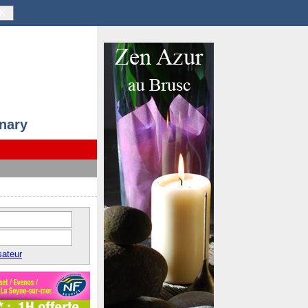
K
anary
sateur