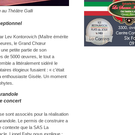
u Théâtre Galli
eptionnel
 par Lev Kontorovich (Maître émérite
 heures, le Grand Chœur
une petite partie de son
s de 5000 œuvres, le tout a
mble a littéralement sidéré le
aires élogieux fusaient : « c’était
ra enthousiaste Gisèle. Un moment
phytes.
arandole
ce concert
e sont associés pour la réalisation
arandole. Le permis de construire a
ce contexte que la SAS La
cle. Lionel Fahy nous explique :