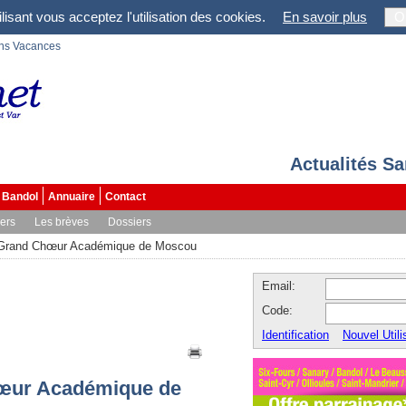
lisant vous acceptez l'utilisation des cookies.
En savoir plus
O
ons Vacances
Actualités S
Bandol
Annuaire
Contact
vers
Les brèves
Dossiers
e Grand Chœur Académique de Moscou
Email:
Code:
Identification
Nouvel Utili
hœur Académique de