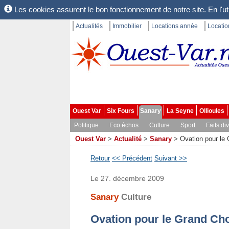
Les cookies assurent le bon fonctionnement de notre site. En l'uti
Actualités
Immobilier
Locations année
Locati
Ouest Var
Six Fours
Sanary
La Seyne
Ollioules
Politique
Eco échos
Culture
Sport
Faits di
Ouest Var
>
Actualité
>
Sanary
>
Ovation pour l
Retour
<< Précédent
Suivant >>
Le 27. décembre 2009
Sanary
Culture
Ovation pour le Grand C