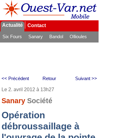
Actualité
Contact
Six Fours
Sanary
Bandol
Ollioules
La Seyne
<< Précédent
Retour
Suivant >>
Le 2. avril 2012 à 13h27
Sanary
Société
Opération
débroussaillage à
l'ouvrage de la pointe