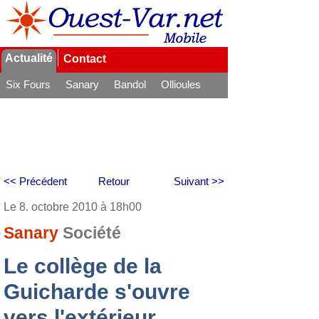
Actualité
Contact
Six Fours
Sanary
Bandol
Ollioules
La Seyne
<< Précédent
Retour
Suivant >>
Le 8. octobre 2010 à 18h00
Sanary
Société
Le collège de la
Guicharde s'ouvre
vers l'extérieur