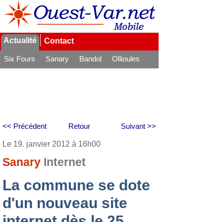
Actualité
Contact
Six Fours
Sanary
Bandol
Ollioules
La Seyne
<< Précédent
Retour
Suivant >>
Le 19. janvier 2012 à 16h00
Sanary
Internet
La commune se dote
d'un nouveau site
internet dès le 25