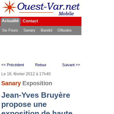
Actualité
Contact
Six Fours
Sanary
Bandol
Ollioules
La Seyne
<< Précédent
Retour
Suivant >>
Le 16. février 2012 à 17h40
Sanary
Exposition
Jean-Yves Bruyère
propose une
exposition de haute