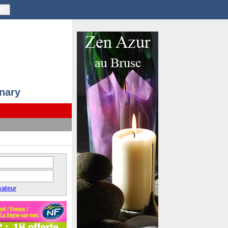
K
anary
sateur