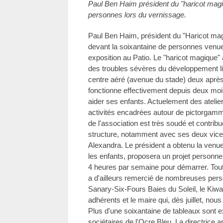
Paul Ben Haim président du "haricot ma
personnes lors du vernissage.
Paul Ben Haim, président du "Haricot mag
devant la soixantaine de personnes venue
exposition au Patio. Le "haricot magique"
des troubles sévères du développement li
centre aéré (avenue du stade) deux après
fonctionne effectivement depuis deux moi
aider ses enfants. Actuelement des ateliers
activités encadrées autour de pictorgamm
de l'association est très soudé et contri
structure, notamment avec ses deux vice
Alexandra. Le président a obtenu la venu
les enfants, proposera un projet personne
4 heures par semaine pour démarrer. Tout 
a d'ailleurs remercié de nombreuses pers
Sanary-Six-Fours Baies du Soleil, le Kiw
adhérents et le maire qui, dès juillet, nou
Plus d'une soixantaine de tableaux sont e
sociétaires de l'Ocre Bleu. La directrice a