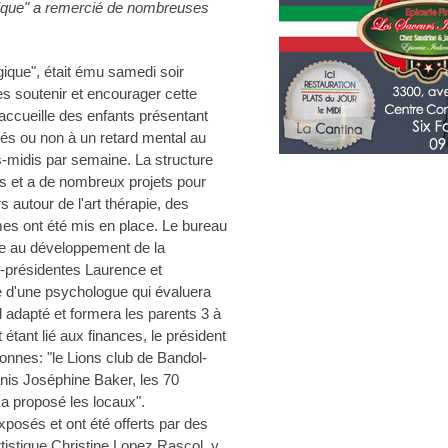
gique" a remercié de nombreuses
ique", était ému samedi soir
s soutenir et encourager cette
 accueille des enfants présentant
és ou non à un retard mental au
-midis par semaine. La structure
s et a de nombreux projets pour
 autour de l'art thérapie, des
es ont été mis en place. Le bureau
bue au développement de la
-présidentes Laurence et
e d'une psychologue qui évaluera
l adapté et formera les parents 3 à
étant lié aux finances, le président
onnes: "le Lions club de Bandol-
anis Joséphine Baker, les 70
s a proposé les locaux".
xposés et ont été offerts par des
rtistique Christine Lopez Rascol, y