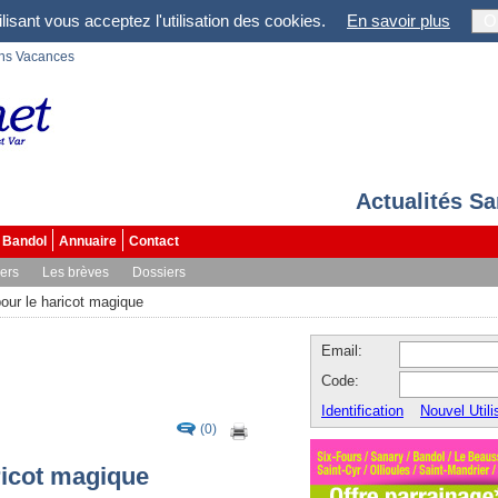
lisant vous acceptez l'utilisation des cookies.
En savoir plus
O
ons Vacances
Actualités S
Bandol
Annuaire
Contact
vers
Les brèves
Dossiers
our le haricot magique
Email:
Code:
Identification
Nouvel Utili
(0)
ricot magique