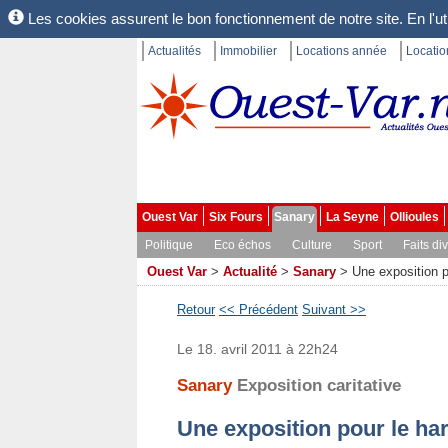
Les cookies assurent le bon fonctionnement de notre site. En l'uti
Actualités
Immobilier
Locations année
Locati
Ouest Var
Six Fours
Sanary
La Seyne
Ollioules
Politique
Eco échos
Culture
Sport
Faits di
Ouest Var
>
Actualité
>
Sanary
>
Une exposition p
Retour
<< Précédent
Suivant >>
Le 18. avril 2011 à 22h24
Sanary
Exposition caritative
Une exposition pour le ha