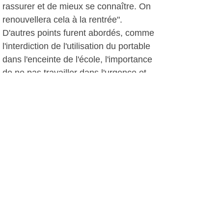
rassurer et de mieux se connaître. On
renouvellera cela à la rentrée".
D'autres points furent abordés, comme
l'interdiction de l'utilisation du portable
dans l'enceinte de l'école, l'importance
de ne pas travailler dans l'urgence et
la nécessité de favoriser les échanges
entre enseignants, direction et
parents: "Nous sommes là pour vous,
nous sommes à l'écoute. S'il y a un
problème il vaut mieux en parler tout
de suite et éviter d'attendre la fin du
premier trimestre".
Pour la rentrée 2012, est en projet
l'ouverture d'une section européenne
anglais en quatrième et troisième,
mais aussi la poursuite d'une section