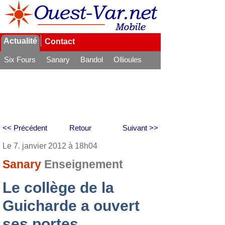
Actualité
Contact
Six Fours
Sanary
Bandol
Ollioules
La Seyne
<< Précédent
Retour
Suivant >>
Le 7. janvier 2012 à 18h04
Sanary
Enseignement
Le collège de la
Guicharde a ouvert
ses portes