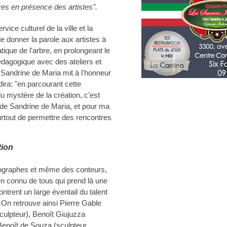
bres en présence des artistes".
rvice culturel de la ville et la
e donner la parole aux artistes à
ique de l'arbre, en prolongeant le
édagogique avec des ateliers et
e Sandrine de Maria mit à l'honneur
dira: "en parcourant cette
u mystère de la création, c'est
pe de Sandrine de Maria, et pour ma
surtout de permettre des rencontres
tion
hotographes et même des conteurs,
ien connu de tous qui prend là une
ntrent un large éventail du talent
. On retrouve ainsi Pierre Gable
culpteur), Benoît Giujuzza
 Benoît de Souza (sculpteur,