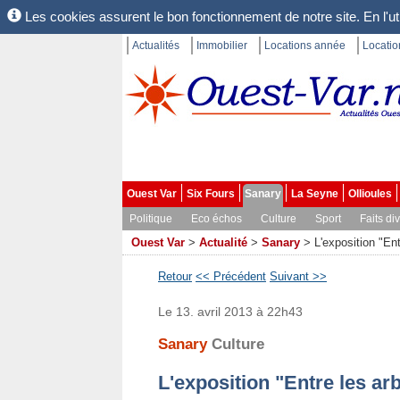
Les cookies assurent le bon fonctionnement de notre site. En l'uti
Actualités
Immobilier
Locations année
Locati
Ouest Var
Six Fours
Sanary
La Seyne
Ollioules
Politique
Eco échos
Culture
Sport
Faits di
Ouest Var
>
Actualité
>
Sanary
>
L'exposition "En
Retour
<< Précédent
Suivant >>
Le 13. avril 2013 à 22h43
Sanary
Culture
L'exposition "Entre les ar