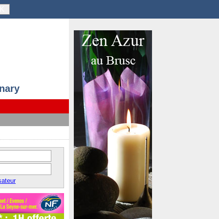
K
anary
sateur