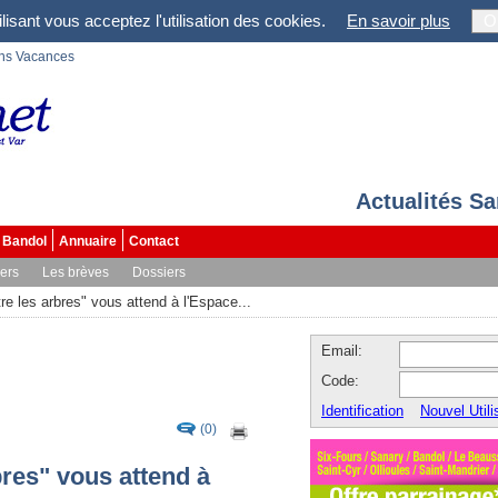
lisant vous acceptez l'utilisation des cookies.
En savoir plus
O
ons Vacances
Actualités S
Bandol
Annuaire
Contact
vers
Les brèves
Dossiers
tre les arbres" vous attend à l'Espace...
Email:
Code:
Identification
Nouvel Utili
(0)
bres" vous attend à