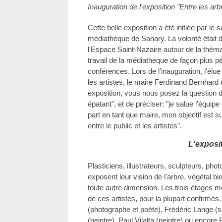
Inauguration de l'exposition "Entre les ar
Cette belle exposition a été initiée par le se
médiathèque de Sanary. La volonté était d
l'Espace Saint-Nazaire autour de la thémat
travail de la médiathèque de façon plus p
conférences. Lors de l'inauguration, l'élu
les artistes, le maire Ferdinand Bernhard 
exposition, vous nous posez la question d
épatant", et de préciser: "je salue l'équi
part en tant que maire, mon objectif est 
entre le public et les artistes".
L'exposi
Plasticiens, illustrateurs, sculpteurs, p
exposent leur vision de l'arbre, végétal b
toute autre dimension. Les trois étages mo
de ces artistes, pour la plupart confirmés
(photographe et poète), Frédéric Lange (s
(peintre), Paul Vilalta (peintre) ou encore