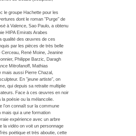
c le groupe Hachette pour les
uvertures dont le roman "Purge" de
osé à Valence, Sao Paulo, a obtenu
aphie HIPA Emirats Arabes
la qualité des œuvres de ces
nquis par les pièces de très belle
e Cerceau, René Moine, Jeanine
nier, Philippe Barzic, Daragh
ance Mitrofanoff, Mathias
 mais aussi Pierre Chazal,
sculpteur. En "jeune artiste", on
 qui depuis sa retraite multiplie
mateurs. Face à ces œuvres en noir
à la poésie ou la mélancolie.
 l'on connaît sur la commune
mais qui a une formation
 vraie expérience avec un arbre
de la vidéo on voit un personnage
Très poétique et très aboutie, cette