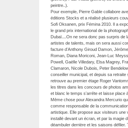
peintre..).
Pour exemple, Pierre Gable collabore ave
éditions Stocks et a réalisé plusieurs co
Sofi Oksanen, prix Fémina 2010. Il a exp
le grand prix international de la photogr
Dubaï....On ne sera donc pas surpris de 
artistes de talents, mais on sera aussi co
facture d'Anthony Giroud Damon, Jérôm
Roman, Diana Moriconi, Jean-Luc Meysson
Powell, Gaëlle Villedary, Elsa Magrey, Fr
Clamaron, Nicole Dubois, Peter Bendelow
conseiller municipal, et depuis sa retraite 
retrouve au premier étage Roger Vantomme,
les titres dans les concours de photos a
et blanc le temps s'arrête et laisse place 
Même chose pour Alexandra Mercurio que
comme responsable de la communication 
artistique. Elle propose aux visiteurs une
installé devant un écran, et par la magie 
déambuler derrière et les saisons défiler. 