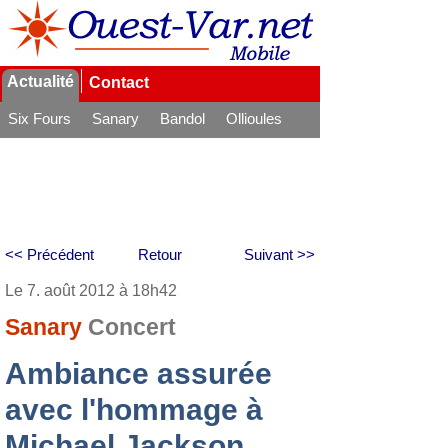
Actualité
Contact
Six Fours
Sanary
Bandol
Ollioules
La Seyne
<< Précédent
Retour
Suivant >>
Le 7. août 2012 à 18h42
Sanary
Concert
Ambiance assurée
avec l'hommage à
Michael Jackson