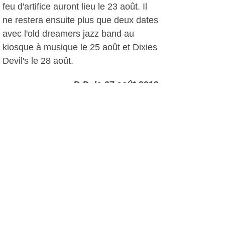
feu d'artifice auront lieu le 23 août. Il
ne restera ensuite plus que deux dates
avec l'old dreamers jazz band au
kiosque à musique le 25 août et Dixies
Devil's le 28 août.
D.D, le 07 août 2012
Plus d'infos:
Service Animations de la ville de
Sanary
Autres photos: