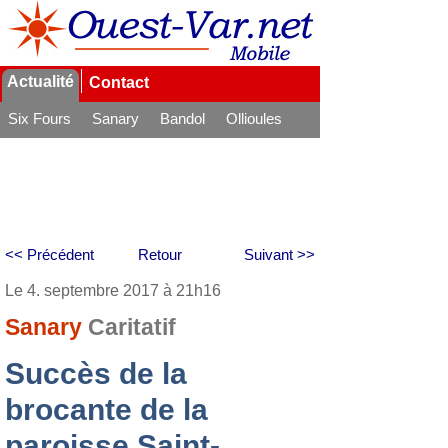
Actualité
Contact
Six Fours
Sanary
Bandol
Ollioules
La Seyne
<< Précédent
Retour
Suivant >>
Le 4. septembre 2017 à 21h16
Sanary
Caritatif
Succès de la
brocante de la
paroisse Saint-