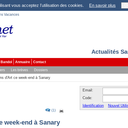
lisant vous acceptez l'utilisation des cookies.
En savoir plus
O
ons Vacances
Actualités S
Bandol
Annuaire
Contact
vers
Les brèves
Dossiers
ans d'Art ce week-end à Sanary
Email:
Code:
Identification
Nouvel Utili
(1)
ce week-end à Sanary