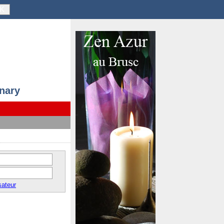
K
anary
sateur