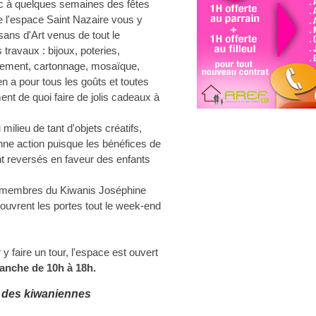
ic à quelques semaines des fêtes
e l'espace Saint Nazaire vous y
sans d'Art venus de tout le
travaux : bijoux, poteries,
rement, cartonnage, mosaïque,
y en a pour tous les goûts et toutes
nt de quoi faire de jolis cadeaux à
ilieu de tant d'objets créatifs,
onne action puisque les bénéfices de
nt reversés en faveur des enfants
5 membres du Kiwanis Joséphine
uvrent les portes tout le week-end
y faire un tour, l'espace est ouvert
manche de 10h à 18h.
 des kiwaniennes