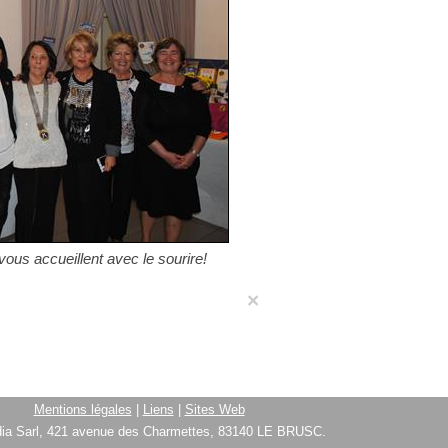
us accueillent avec le sourire!
×
Mentions légales
|
Liens
|
Sites Web
ia Sarl, 421 avenue des Charmettes, 83140 LE BRUSC.