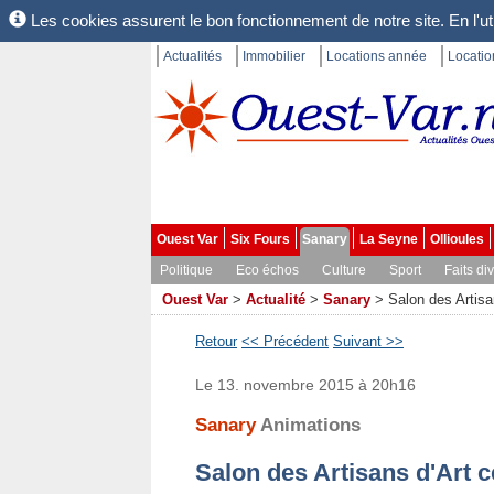
Les cookies assurent le bon fonctionnement de notre site. En l'uti
Actualités
Immobilier
Locations année
Locati
Ouest Var
Six Fours
Sanary
La Seyne
Ollioules
Politique
Eco échos
Culture
Sport
Faits di
Ouest Var
>
Actualité
>
Sanary
>
Salon des Artis
Retour
<< Précédent
Suivant >>
Le 13. novembre 2015 à 20h16
Sanary
Animations
Salon des Artisans d'Art 