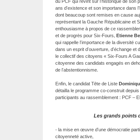
du PCF qui revint sur l'historique de son p
ans d'existence et son importance dans l'
dont beaucoup sont remises en cause auj
représentant la Gauche Républicaine et S
enthousiasme à propos de ce rassembleme
et de progrès pour Six-Fours,
Etienne B
qui rappelle l'importance de la diversité c
dans un esprit d'ouverture, d'échange et 
le collectif des citoyens « Six-Fours A G
citoyenne des candidats engagés en dehors
de l'abstentionnisme.
Enfin, le candidat Tête de Liste
Dominiq
détailla le programme co-construit depui
participants au rassemblement : PCF –
Les grands points
- la mise en œuvre d'une démocratie parti
citoyenneté active,