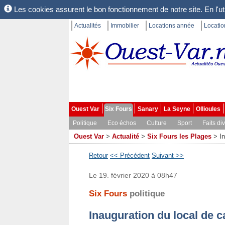
Les cookies assurent le bon fonctionnement de notre site. En l'uti
Actualités
Immobilier
Locations année
Locati
Ouest Var
Six Fours
Sanary
La Seyne
Ollioules
Politique
Eco échos
Culture
Sport
Faits di
Ouest Var
>
Actualité
>
Six Fours les Plages
>
I
Retour
<< Précédent
Suivant >>
Le 19. février 2020 à 08h47
Six Fours
politique
Inauguration du local de c