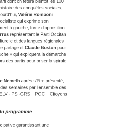
arti dont on fêtera bientôt les 100
histoire des conquêtes sociales,
ourd'hui,
Valérie Romboni
ocialiste qui exprime son
nt à gauche, force d'opposition
errus
représentant le Parti Occitan
ulturelle et des langues régionales
de partage et
Claude Boston
pour
auche » qui expliquera la démarche
 des partis pour briser la spirale
ue Nemeth
après s'être présenté,
s des semaines par l'ensemble des
 EELV - PS -GRS – POC – Citoyens
 du programme
cipative garantissant une