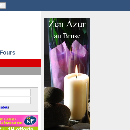
K
 Fours
sateur