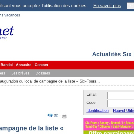
lisant vous acceptez l'utilisation des cookies.
En savoir plus
O
ons Vacances
Actualités Six
Bandol
Annuaire
Contact
vers
Les brèves
Dossiers
nauguration du local de campagne de la liste « Six-Fours...
Email:
Code:
Identification
Nouvel Utili
(0)
ampagne de la liste «