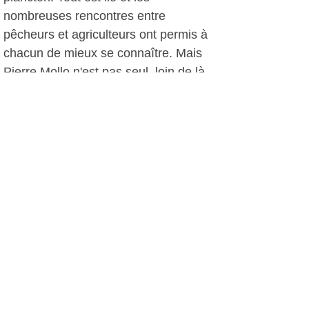
nombreuses rencontres entre
pêcheurs et agriculteurs ont permis à
chacun de mieux se connaître. Mais
Pierre Mollo n'est pas seul, loin de là,
et le mieux est se balader sur le site
Planctons du monde.org. Une chose
est certaine, le plancton est bien
l'affaire de tous.
Pierre Mollo à la Seyne et
Sanary
Le Comité Local des Pêches et des
Elevages Marins du Var et l'Antenne
Méditerranée du Collectif Pêche et
Développement ont fait venir Pierre