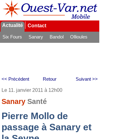
Actualité
Contact
Six Fours
Sanary
Bandol
Ollioules
La Seyne
<< Précédent
Retour
Suivant >>
Le 11. janvier 2011 à 12h00
Sanary
Santé
Pierre Mollo de
passage à Sanary et
la Seyne