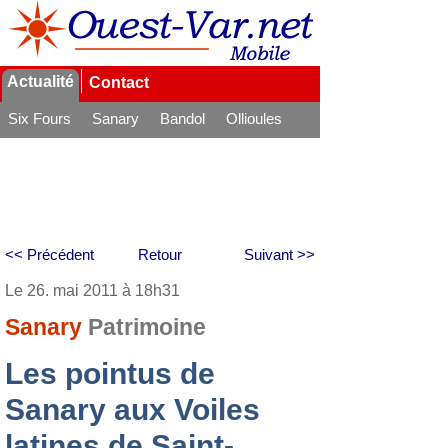
Actualité
Contact
Six Fours
Sanary
Bandol
Ollioules
La Seyne
<< Précédent
Retour
Suivant >>
Le 26. mai 2011 à 18h31
Sanary
Patrimoine
Les pointus de
Sanary aux Voiles
latines de Saint-