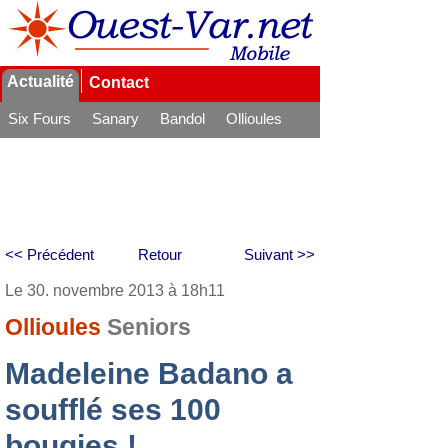
Actualité
Contact
Six Fours
Sanary
Bandol
Ollioules
La Seyne
<< Précédent
Retour
Suivant >>
Le 30. novembre 2013 à 18h11
Ollioules
Seniors
Madeleine Badano a
soufflé ses 100
bougies !