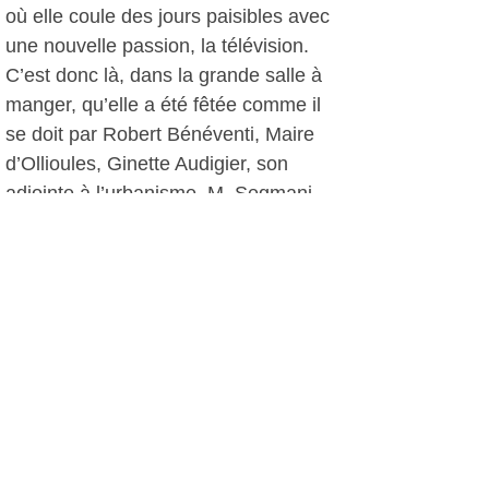
où elle coule des jours paisibles avec
une nouvelle passion, la télévision.
C’est donc là, dans la grande salle à
manger, qu’elle a été fêtée comme il
se doit par Robert Bénéventi, Maire
d’Ollioules, Ginette Audigier, son
adjointe à l’urbanisme, M. Segmani,
directeur de l’établissement et toutes
les pensionnaires émues aux larmes
quand l’accordéoniste égrena les
notes de « on n’a pas toujours vingt
ans ». Elle-même a été très touchée
d’être ainsi fêtée et surtout d’avoir reçu
la médaille de citoyenne d’honneur de
la ville.
F.K, le 30 novembre 2013