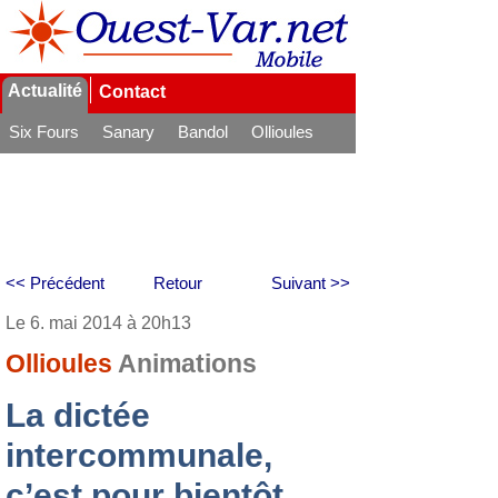
Actualité
Contact
Six Fours
Sanary
Bandol
Ollioules
La Seyne
<< Précédent
Retour
Suivant >>
Le 6. mai 2014 à 20h13
Ollioules
Animations
La dictée
intercommunale,
c’est pour bientôt