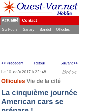
Actualité
Contact
Six Fours
Sanary
Bandol
Ollioules
La Seyne
<< Précédent
Retour
Suivant >>
Le 10. août 2017 à 22h48
Ollioules
Vie de la cité
La cinquième journée
American cars se
prépare !