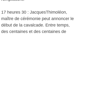
17 heures 30 : JacquesThimoléon,
maître de cérémonie peut annoncer le
début de la cavalcade. Entre temps,
des centaines et des centaines de
personnes se sont agglutinées
derrière les barrières de sécurité. La
cavalcade démarre, précédée par
Michel Thuilier, adjoint à la Sécurité.
la calèche de tête, le Maire, Mélanie
Romanello, Miss Olioules, le premier
adjoint.
Puis viennent les autres, les attelages
tirés par des percherons, des
boulonnais. La plupart viennent des
Bouches du Rhône, d'Aubagne,