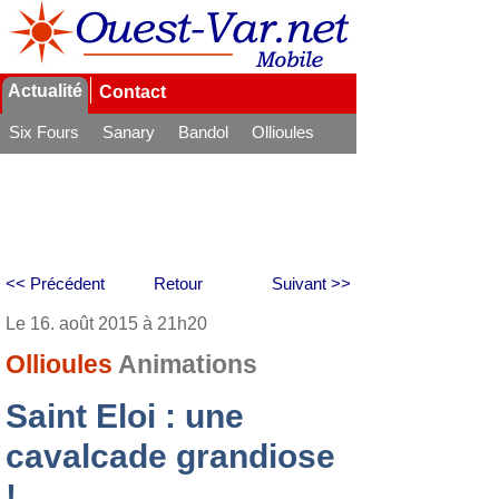
Actualité
Contact
Six Fours
Sanary
Bandol
Ollioules
La Seyne
<< Précédent
Retour
Suivant >>
Le 16. août 2015 à 21h20
Ollioules
Animations
Saint Eloi : une
cavalcade grandiose
!