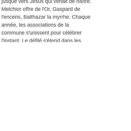
jusque vers Jésus qui venait de naître.
Melchior offre de l'Or, Gaspard de
l'encens, Balthazar la myrrhe. Chaque
année, les associations de la
commune s'unissent pour célébrer
l'instant. Le défilé s'étend dans les
ruelles de la ville et finit devant l'Eglise
Saint Nazaire pour la Bénédiction du
Père José.
C.G, le 07 janvier 2018
Autres photos: