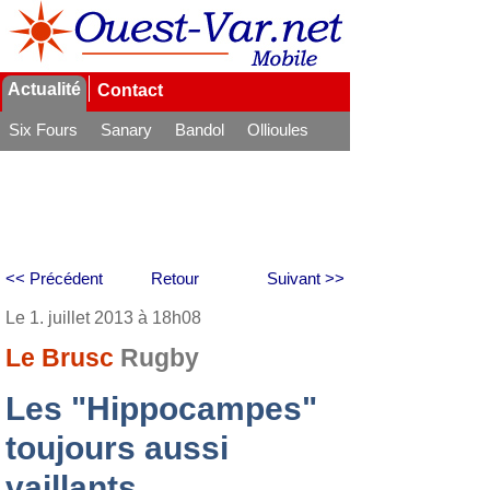
Actualité
Contact
Six Fours
Sanary
Bandol
Ollioules
La Seyne
<< Précédent
Retour
Suivant >>
Le 1. juillet 2013 à 18h08
Le Brusc
Rugby
Les "Hippocampes"
toujours aussi
vaillants