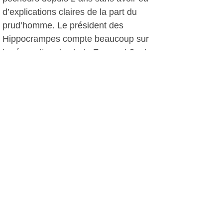
d’explications claires de la part du
prud’homme. Le président des
Hippocrampes compte beaucoup sur
la rénovation du stade Fernand Sastre
pour retrouver des locaux et une vie
associative « normale »".
La rentrée s'effectuera à la mi-
septembre avec un tournoi au
Beausset, suivi d'une tournée en
Espagne et bien sûr la participation au
Téléthon.
D.D, le 01 juillet 2013
Plus d'infos: