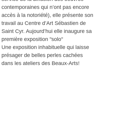
contemporaines qui n’ont pas encore
accès à la notoriété), elle présente son
travail au Centre d’Art Sébastien de
Saint Cyr. Aujourd’hui elle inaugure sa
première exposition "solo"
Une exposition inhabituelle qui laisse
présager de belles perles cachées
dans les ateliers des Beaux-Arts!
Jusqu'au 4 mars, à l'Espace Jules de
Greling
Prochain rendez-vous lié au
partenariat :
Le 10 mai, quatre élèves de la section
gravure présenteront leurs travaux