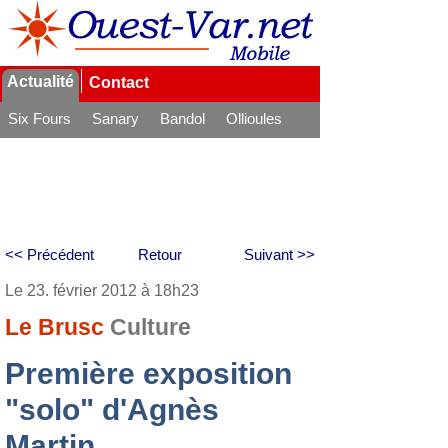
Actualité
Contact
Six Fours
Sanary
Bandol
Ollioules
La Seyne
<< Précédent
Retour
Suivant >>
Le 23. février 2012 à 18h23
Le Brusc
Culture
Première exposition
"solo" d'Agnès
Martin