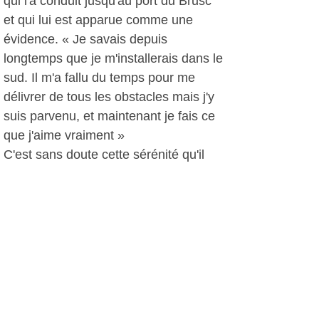
qui l'a conduit jusqu'au port du Brusc
et qui lui est apparue comme une
évidence. « Je savais depuis
longtemps que je m'installerais dans le
sud. Il m'a fallu du temps pour me
délivrer de tous les obstacles mais j'y
suis parvenu, et maintenant je fais ce
que j'aime vraiment »
C'est sans doute cette sérénité qu'il
porte en lui, son intuition et sa
clairvoyance qui donnent confiance,
intuitivement aussi. Il saura -dit-il- vous
aider naturellement à vous ressourcer
et à retrouver un certain équilibre. Il
reçoit sur rendez-vous et se déplace à
domicile.
A voir et à tester...