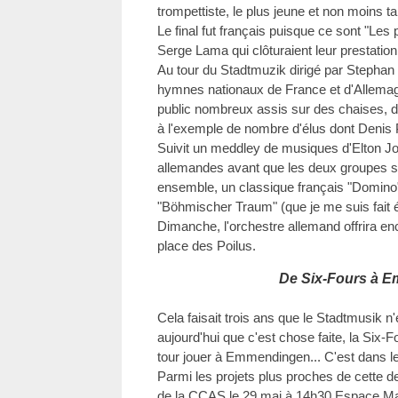
trompettiste, le plus jeune et non moins t
Le final fut français puisque ce sont "Les
Serge Lama qui clôturaient leur prestation
Au tour du Stadtmuzik dirigé par Stephan 
hymnes nationaux de France et d'Allemag
public nombreux assis sur des chaises, de
à l'exemple de nombre d'élus dont Denis 
Suivit un meddley de musiques d'Elton J
allemandes avant que les deux groupes se 
ensemble, un classique français "Domino" 
"Böhmischer Traum" (que je me suis fait é
Dimanche, l'orchestre allemand offrira en
place des Poilus.
De Six-Fours à 
Cela faisait trois ans que le Stadtmusik n'
aujourd'hui que c'est chose faite, la Six-
tour jouer à Emmendingen... C'est dans le
Parmi les projets plus proches de cette de
de la CCAS le 29 mai à 14h30 Espace Mal