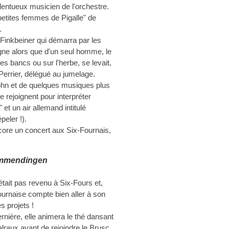
alentueux musicien de l'orchestre.
 petites femmes de Pigalle" de
.
Finkbeiner qui démarra par les
ne alors que d'un seul homme, le
s bancs ou sur l'herbe, se levait,
Perrier, délégué au jumelage.
ohn et de quelques musiques plus
rejoignent pour interpréter
et un air allemand intitulé
peler !).
core un concert aux Six-Fournais,
Emmendingen
était pas revenu à Six-Fours et,
Fournaise compte bien aller à son
s projets !
rnière, elle animera le thé dansant
raux avant de rejoindre le Brusc