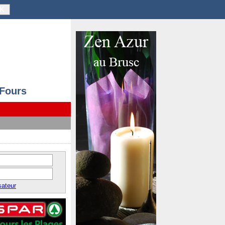
K
 Fours
sateur