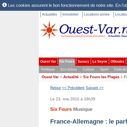
Les cookies assurent le bon fonctionnement de notre site. En l'uti
Actualités
Immobilier
Locations année
Locati
Ouest Var
Six Fours
Sanary
La Seyne
Ollioules
Politique
Eco échos
Culture
Sport
Faits di
Ouest Var
>
Actualité
>
Six Fours les Plages
>
F
Retour
<< Précédent
Suivant >>
Le 23. mai 2015 à 18h39
Six Fours
Musique
France-Allemagne : le parf