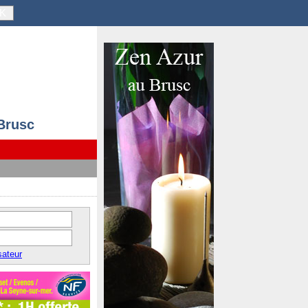
K
 Brusc
sateur