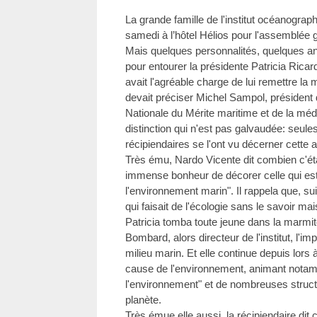
La grande famille de l'institut océanograp
samedi à l’hôtel Hélios pour l'assemblée 
Mais quelques personnalités, quelques anc
pour entourer la présidente Patricia Ricard
avait l'agréable charge de lui remettre la 
devait préciser Michel Sampol, président 
Nationale du Mérite maritime et de la méd
distinction qui n'est pas galvaudée: seul
récipiendaires se l'ont vu décerner cette 
Très ému, Nardo Vicente dit combien c'éta
immense bonheur de décorer celle qui est p
l'environnement marin". Il rappela que, s
qui faisait de l'écologie sans le savoir mai
Patricia tomba toute jeune dans la marmit
Bombard, alors directeur de l'institut, l'i
milieu marin. Et elle continue depuis lors 
cause de l'environnement, animant notam
l'environnement" et de nombreuses structu
planète.
Très émue elle aussi, la récipiendaire dit 