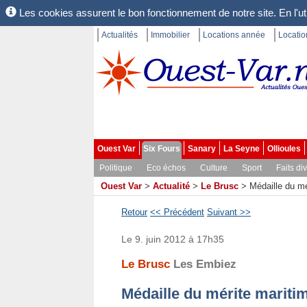
Les cookies assurent le bon fonctionnement de notre site. En l'uti
Actualités
Immobilier
Locations année
Locati
Ouest Var
Six Fours
Sanary
La Seyne
Ollioules
Politique
Eco échos
Culture
Sport
Faits di
Ouest Var
>
Actualité
>
Le Brusc
>
Médaille du mé
Retour
<< Précédent
Suivant >>
Le 9. juin 2012 à 17h35
Le Brusc
Les Embiez
Médaille du mérite maritim