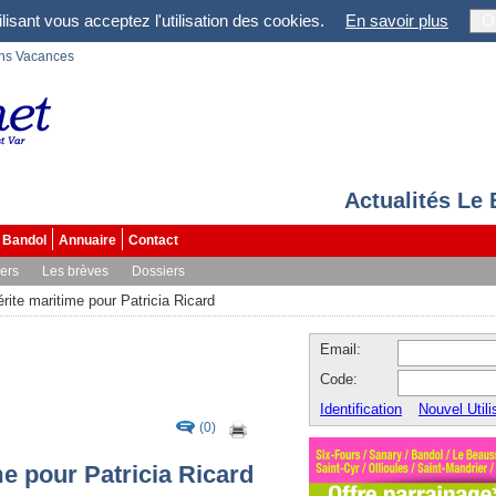
lisant vous acceptez l'utilisation des cookies.
En savoir plus
O
ons Vacances
Actualités Le
Bandol
Annuaire
Contact
vers
Les brèves
Dossiers
rite maritime pour Patricia Ricard
Email:
Code:
Identification
Nouvel Utili
(0)
e pour Patricia Ricard