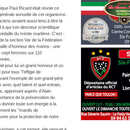
hique Paul Ricard était réunie ce
générale annuelle de cet organisme.
iens avaient aussi tenu à être là
 à qui son directeur scientifique
médaille du mérite maritime. C'est -
de la section Var de la Fédération
aille d'honneur des marins - une
es sept femmes sur 110
année.
it pour lui un grand honneur et un
our tous "l’effigie de
uivant l'exemple de son grand-père
s avec quel talent et quel entrain,
e, apprenant auprès d'Alain
mportance de la préservation du
à donner toute son énergie à la
ment les "mardis de
res pour la protection de notre
combien, à cet instant, elle pensait à