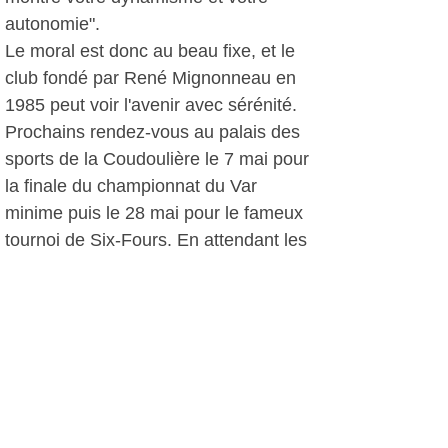
autonomie".
Le moral est donc au beau fixe, et le
club fondé par René Mignonneau en
1985 peut voir l'avenir avec sérénité.
Prochains rendez-vous au palais des
sports de la Coudoulière le 7 mai pour
la finale du championnat du Var
minime puis le 28 mai pour le fameux
tournoi de Six-Fours. En attendant les
apprentis pongistes ou les confirmés
peuvent se rendre au palais des sports
de la Coudoulière les lundi (20h-22h),
mercredi (16h-19h30), jeudi (18h30-
22h) et vendredi (20h-21h30) pour
découvrir le club et, pourquoi pas,
s'inscrire...