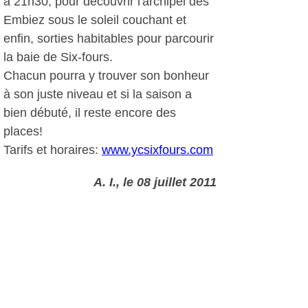
à 21h30, pour découvrir l'archipel des
Embiez sous le soleil couchant et
enfin, sorties habitables pour parcourir
la baie de Six-fours.
Chacun pourra y trouver son bonheur
à son juste niveau et si la saison a
bien débuté, il reste encore des
places!
Tarifs et horaires:
www.ycsixfours.com
A. I., le 08 juillet 2011
Plus d'infos:
Le Yacht Club de Six-Fours
Autres photos: