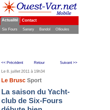
Actualité
Contact
Six Fours
Sanary
Bandol
Ollioules
La Seyne
<< Précédent
Retour
Suivant >>
Le 8. juillet 2011 à 19h34
Le Brusc
Sport
La saison du Yacht-
club de Six-Fours
débute bien