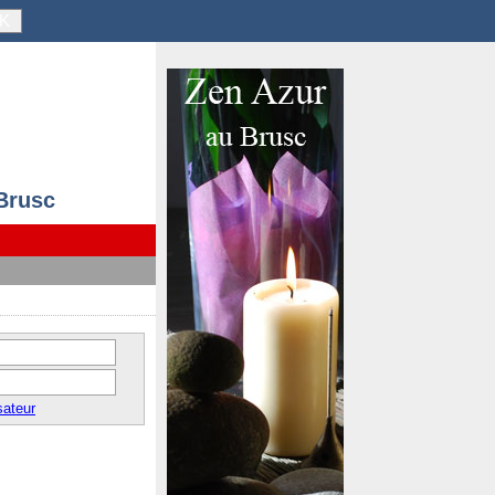
K
 Brusc
sateur