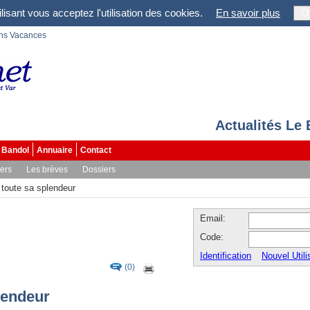
lisant vous acceptez l'utilisation des cookies.
En savoir plus
O
ons Vacances
Actualités Le
Bandol
Annuaire
Contact
vers
Les brèves
Dossiers
 toute sa splendeur
Email:
Code:
Identification
Nouvel Utili
(0)
lendeur