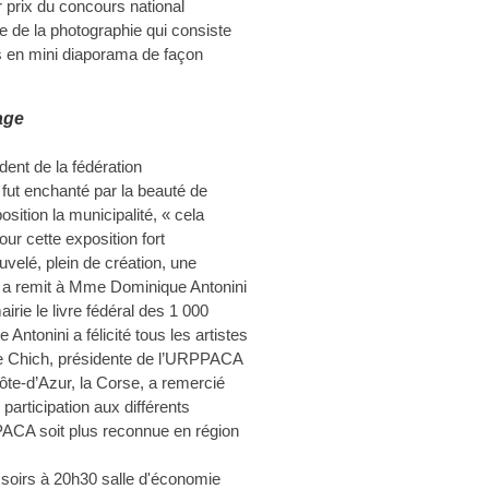
 prix du concours national
e de la photographie qui consiste
 en mini diaporama de façon
age
dent de la fédération
 fut enchanté par la beauté de
osition la municipalité, « cela
ur cette exposition fort
velé, plein de création, une
Il a remit à Mme Dominique Antonini
irie le livre fédéral des 1 000
ntonini a félicité tous les artistes
ine Chich, présidente de l’URPPACA
ôte-d’Azur, la Corse, a remercié
 participation aux différents
PACA soit plus reconnue en région
 soirs à 20h30 salle d'économie