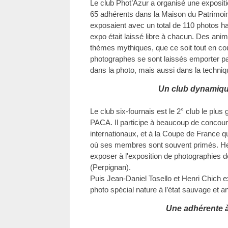
Le club Phot’Azur a organisé une exposit
65 adhérents dans la Maison du Patrimo
exposaient avec un total de 110 photos h
expo était laissé libre à chacun. Des ani
thèmes mythiques, que ce soit tout en coul
photographes se sont laissés emporter par l
dans la photo, mais aussi dans la techniq
Un club dynamique
Le club six-fournais est le 2° club le plu
PACA. Il participe à beaucoup de concour
internationaux, et à la Coupe de France qu
où ses membres sont souvent primés. Henr
exposer à l'exposition de photographies d
(Perpignan).
Puis Jean-Daniel Tosello et Henri Chich e
photo spécial nature à l’état sauvage et
Une adhérente à