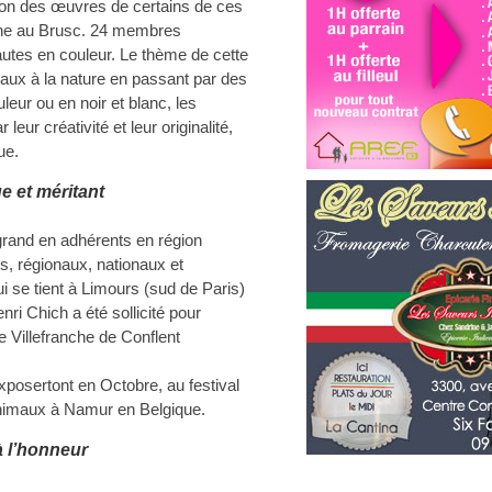
ion des œuvres de certains de ces
ine au Brusc. 24 membres
autes en couleur. Le thème de cette
maux à la nature en passant par des
eur ou en noir et blanc, les
eur créativité et leur originalité,
ue.
 et méritant
s grand en adhérents en région
s, régionaux, nationaux et
i se tient à Limours (sud de Paris)
i Chich a été sollicité pour
e Villefranche de Conflent
xposertont en Octobre, au festival
 animaux à Namur en Belgique.
 l’honneur