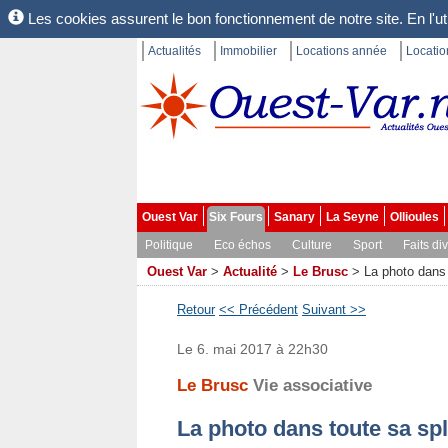
Les cookies assurent le bon fonctionnement de notre site. En l'uti
Actualités
Immobilier
Locations année
Locati
Ouest Var
Six Fours
Sanary
La Seyne
Ollioules
Politique
Eco échos
Culture
Sport
Faits di
Ouest Var
>
Actualité
>
Le Brusc
>
La photo dans
Retour
<< Précédent
Suivant >>
Le 6. mai 2017 à 22h30
Le Brusc
Vie associative
La photo dans toute sa sp