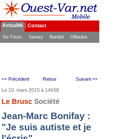
Actualité
Contact
Six Fours
Sanary
Bandol
Ollioules
La Seyne
<< Précédent
Retour
Suivant >>
Le 10. mars 2015 à 14h58
Le Brusc
Société
Jean-Marc Bonifay :
"Je suis autiste et je
l'écris"