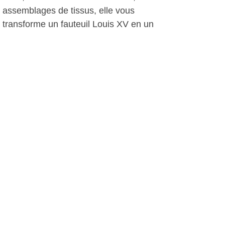
assemblages de tissus, elle vous
transforme un fauteuil Louis XV en un
meuble très tendance. Elle habille un
petit fauteuil de jardin en fer forgé de
dizaines de "doudous", petites
peluches aux milliers d'yeux qui vous
regardent vous asseoir sur eux ! Elle
crée des poufs, des coussins, des
paravents, un tableau original en
assemblant des cravates rétros. Tout
inspire cette "artiste-bricoleuse" et son
imagination est toujours en éveil et n'a
pas de limites.
Quel plaisir pour les yeux que ces
deux belles artistes nous proposent
jusqu'au 26 octobre à l'espace de