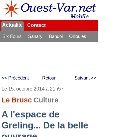
Actualité
Contact
Six Fours
Sanary
Bandol
Ollioules
La Seyne
<< Précédent
Retour
Suivant >>
Le 15. octobre 2014 à 21h57
Le Brusc
Culture
A l'espace de
Greling... De la belle
ouvrage