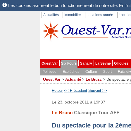
Les cookies assurent le bon fonctionnement de notre site. En l'uti
Actualités
Immobilier
Locations année
Locati
Ouest Var
Six Fours
Sanary
La Seyne
Ollioules
Politique
Eco échos
Culture
Sport
Faits di
Ouest Var
>
Actualité
>
Le Brusc
>
Du spectacle 
Retour
<< Précédent
Suivant >>
Le 23. octobre 2011 à 19h37
Le Brusc
Classique Tour AFF
Du spectacle pour la 2èm