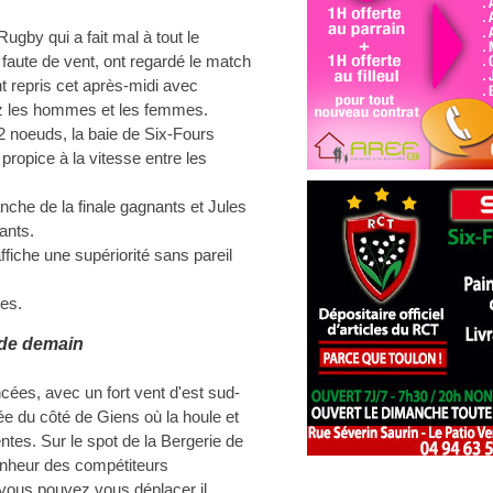
ugby qui a fait mal à tout le
faute de vent, ont regardé le match
nt repris cet après-midi avec
ez les hommes et les femmes.
2 noeuds, la baie de Six-Fours
propice à la vitesse entre les
che de la finale gagnants et Jules
ants.
ffiche une supériorité sans pareil
ées.
de demain
ées, avec un fort vent d'est sud-
ée du côté de Giens où la houle et
ntes. Sur le spot de la Bergerie de
bonheur des compétiteurs
vous pouvez vous déplacer il