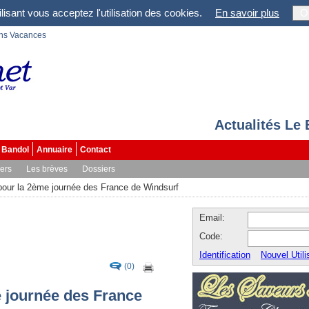
lisant vous acceptez l'utilisation des cookies.
En savoir plus
O
ons Vacances
Actualités Le
Bandol
Annuaire
Contact
vers
Les brèves
Dossiers
pour la 2ème journée des France de Windsurf
Email:
Code:
Identification
Nouvel Utili
(0)
e journée des France