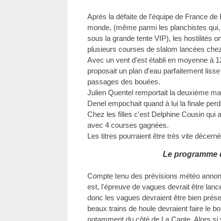
Après la défaite de l'équipe de France de R
monde, (même parmi les planchistes qui, 
sous la grande tente VIP), les hostilités o
plusieurs courses de slalom lancées ch
Avec un vent d'est établi en moyenne à 1
proposait un plan d'eau parfaitement lisse 
passages des bouées.
Julien Quentel remportait la deuxième man
Denel empochait quand à lui la finale perd
Chez les filles c'est Delphine Cousin qui a
avec 4 courses gagnées.
Les titres pourraient être très vite décern
Le programme 
Compte tenu des prévisions météo annonc
est, l'épreuve de vagues devrait être lanc
donc les vagues devraient être bien prése
beaux trains de houle devraient faire le 
notamment du côté de La Capte. Alors si 