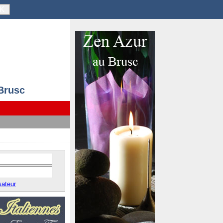
K
 Brusc
sateur