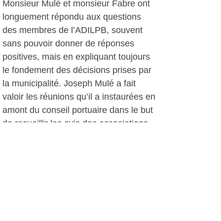
Monsieur Mulé et monsieur Fabre ont
longuement répondu aux questions
des membres de l’ADILPB, souvent
sans pouvoir donner de réponses
positives, mais en expliquant toujours
le fondement des décisions prises par
la municipalité. Joseph Mulé a fait
valoir les réunions qu’il a instaurées en
amont du conseil portuaire dans le but
de recueillir les avis des associations.
Pierre Suffren en a profité pour
s’adresser à lui en tant que
représentant de J.S. Vialatte,
président du conseil portuaire : « Des
réunions en amont c’est bien, mais ce
que nous vous demandons c’est de
pouvoir réintégrer le conseil portuaire,