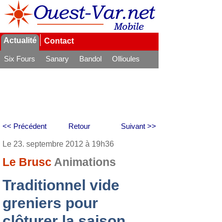
Actualité
Contact
Six Fours
Sanary
Bandol
Ollioules
La Seyne
<< Précédent
Retour
Suivant >>
Le 23. septembre 2012 à 19h36
Le Brusc
Animations
Traditionnel vide
greniers pour
clôturer la saison