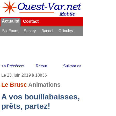
Actualité
Contact
Six Fours
Sanary
Bandol
Ollioules
La Seyne
<< Précédent
Retour
Suivant >>
Le 23. juin 2019 à 18h36
Le Brusc
Animations
A vos bouillabaisses,
prêts, partez!