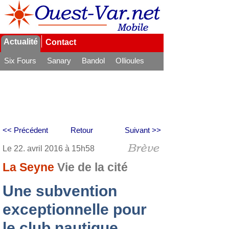
Actualité
Contact
Six Fours
Sanary
Bandol
Ollioules
La Seyne
<< Précédent
Retour
Suivant >>
Le 22. avril 2016 à 15h58
La Seyne
Vie de la cité
Une subvention
exceptionnelle pour
le club nautique