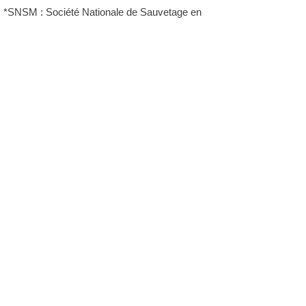
*SNSM : Société Nationale de Sauvetage en
Mer
TPM : Toulon Provence Méditerranée
Plus d'infos:
Club Nautique Seynois
Autres photos: