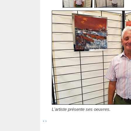
L'artiste présente ses oeuvres.
‹
›