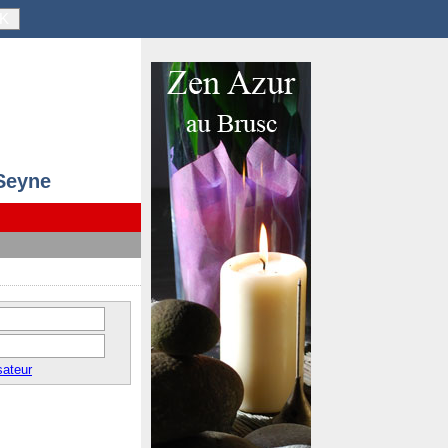
K
 Seyne
sateur