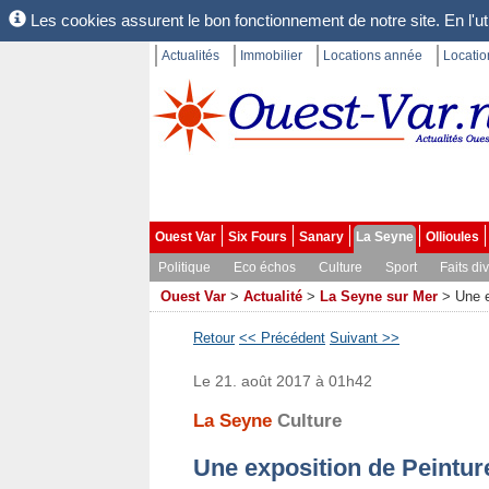
Les cookies assurent le bon fonctionnement de notre site. En l'uti
Actualités
Immobilier
Locations année
Locati
Ouest Var
Six Fours
Sanary
La Seyne
Ollioules
Politique
Eco échos
Culture
Sport
Faits di
Ouest Var
>
Actualité
>
La Seyne sur Mer
>
Une e
Retour
<< Précédent
Suivant >>
Le 21. août 2017 à 01h42
La Seyne
Culture
Une exposition de Peintur