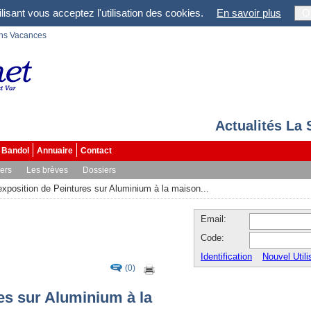
lisant vous acceptez l'utilisation des cookies.
En savoir plus
O
ons Vacances
Actualités La
Bandol
Annuaire
Contact
vers
Les brèves
Dossiers
xposition de Peintures sur Aluminium à la maison...
Email:
Code:
Identification
Nouvel Utili
(0)
es sur Aluminium à la