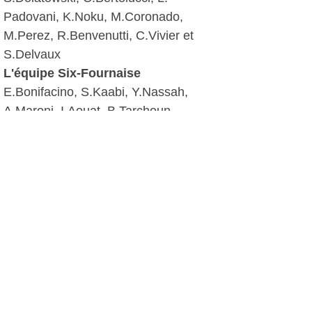
Padovani, K.Noku, M.Coronado,
M.Perez, R.Benvenutti, C.Vivier et
S.Delvaux
L'équipe Six-Fournaise
E.Bonifacino, S.Kaabi, Y.Nassah,
A.Maroni, I.Aouat, B.Tarchoun,
T.Descarega, Vivian Pomnitz (cap),
R.Bonifacino, N.Boulila, M.Mangano,
A.Jaunas, G.Mendy et T.Etievant
D. D, le 22 décembre 2011
Plus d'infos:
Football Club Six-Fours Le Brusc
Union Sportive Sanaryenne de