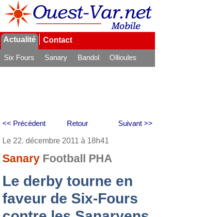
Actualité
Contact
Six Fours
Sanary
Bandol
Ollioules
La Seyne
<< Précédent
Retour
Suivant >>
Le 22. décembre 2011 à 18h41
Sanary
Football PHA
Le derby tourne en
faveur de Six-Fours
contre les Sanaryens